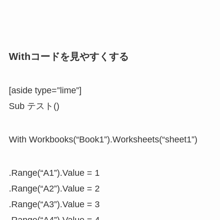
Withコードを見やすくする
[aside type=”lime”]
Sub テスト()
With Workbooks(“Book1”).Worksheets(“sheet1”)
.Range(“A1”).Value = 1
.Range(“A2”).Value = 2
.Range(“A3”).Value = 3
.Range(“A4”).Value = 4