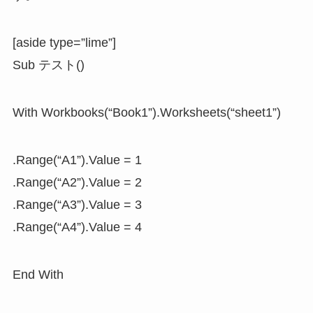
[aside type=”lime”]
Sub テスト()
With Workbooks(“Book1”).Worksheets(“sheet1”)
.Range(“A1”).Value = 1
.Range(“A2”).Value = 2
.Range(“A3”).Value = 3
.Range(“A4”).Value = 4
End With